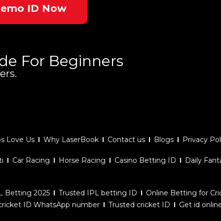
Demo ID Now
de For Beginners
ers.
bs Love Us
Why LaserBook
Contact us
Blogs
Privacy Pol
ti
Car Racing
Horse Racing
Casino Betting ID
Daily Fant
L Betting 2025
Trusted IPL betting ID
Online Betting for Cri
 cricket ID WhatsApp number
Trusted cricket ID
Get id onlin