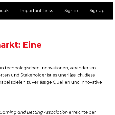
book
Important Links
Sign in
Signup
arkt: Eine
von technologischen Innovationen, veränderten
n und Stakeholder ist es unerlässlich, diese
bei spielen zuverlässige Quellen und innovative
Gaming and Betting Association
erreichte der