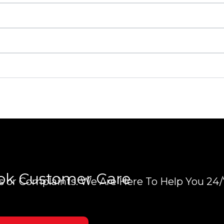
ook Customer Care
 or Complaints. We Are Here To Help You 24/