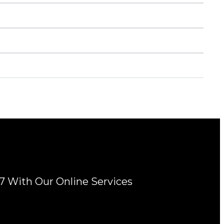
7 With Our Online Services